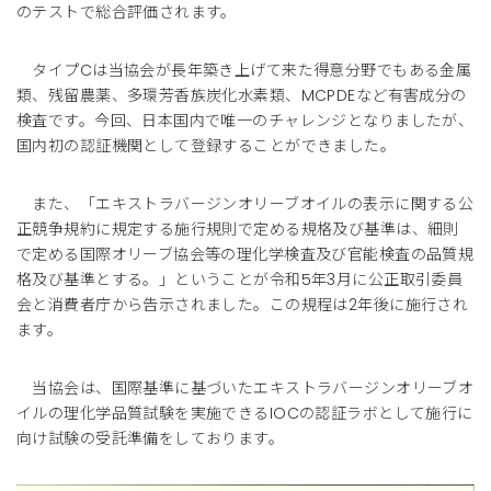
のテストで総合評価されます。
タイプCは当協会が長年築き上げて来た得意分野でもある金属
類、残留農薬、多環芳香族炭化水素類、MCPDEなど有害成分の
検査です。今回、日本国内で唯一のチャレンジとなりましたが、
国内初の認証機関として登録することができました。
また、「エキストラバージンオリーブオイルの表示に関する公
正競争規約に規定する施行規則で定める規格及び基準は、細則
で定める国際オリーブ協会等の理化学検査及び官能検査の品質規
格及び基準とする。」ということが令和5年3月に公正取引委員
会と消費者庁から告示されました。この規程は2年後に施行され
ます。
当協会は、国際基準に基づいたエキストラバージンオリーブオ
イルの理化学品質試験を実施できるIOCの認証ラボとして施行に
向け試験の受託準備をしております。