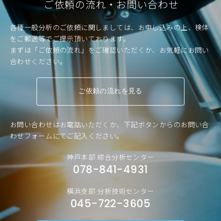
ご依頼の流れ・お問い合わせ
各種一般分析のご依頼に関しましては、お申し込みの上、検体
をご郵送等でご提示頂いております。
まずは「ご依頼の流れ」をご確認いただくか、お気軽にお問い
合わせください。
ご依頼の流れを見る
お問い合わせはお電話いただくか、下記ボタンからのお問い合
わせフォームにてご記入ください。
神戸本部 綜合分析センター
078-841-4931
横浜支部 分析技術センター
045-722-3605