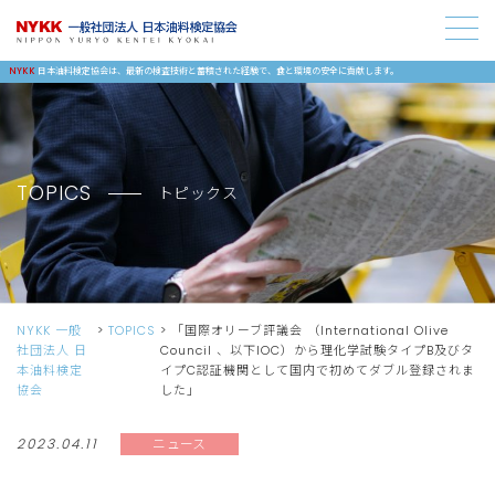
NYKK
日本油料検定協会は、最新の検査技術と蓄積された経験で、食と環境の安全に貢献します。
TOPICS
トピックス
NYKK 一般
TOPICS
「国際オリーブ評議会 （International Olive
社団法人 日
Council 、以下IOC）から理化学試験タイプB及びタ
本油料検定
イプC認証機関として国内で初めてダブル登録されま
協会
した」
2023.04.11
ニュース